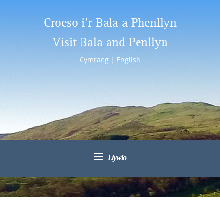
Croeso i’r Bala a Phenllyn
Visit Bala and Penllyn
Cymraeg
|
English
Llywio