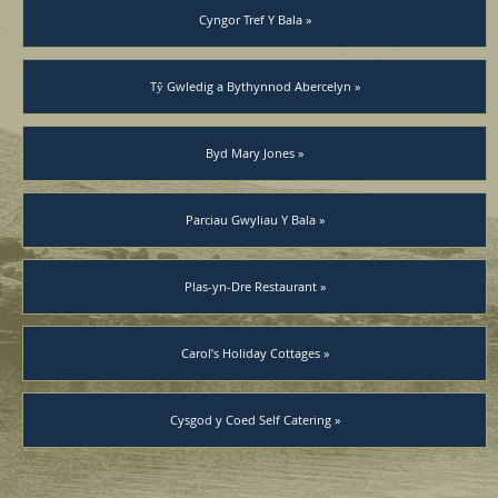
Cyngor Tref Y Bala »
Tŷ Gwledig a Bythynnod Abercelyn »
Byd Mary Jones »
Parciau Gwyliau Y Bala »
Plas-yn-Dre Restaurant »
Carol’s Holiday Cottages »
Cysgod y Coed Self Catering »