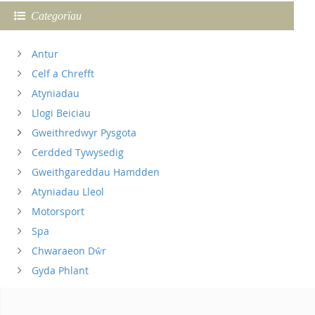
Categorïau
Antur
Celf a Chrefft
Atyniadau
Llogi Beiciau
Gweithredwyr Pysgota
Cerdded Tywysedig
Gweithgareddau Hamdden
Atyniadau Lleol
Motorsport
Spa
Chwaraeon Dŵr
Gyda Phlant