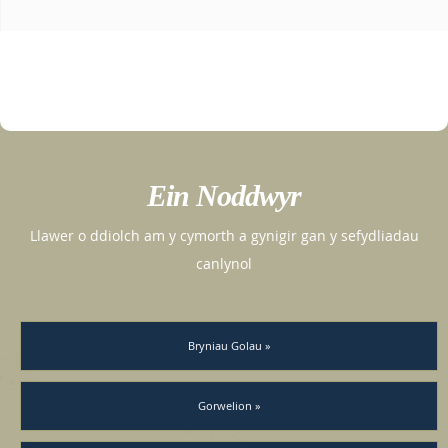
Ein Noddwyr
Llawer o ddiolch am y cymorth a gynigir gan y sefydliadau
canlynol
Bryniau Golau »
Gorwelion »