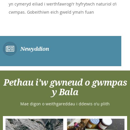
yn cymeryd eiliad i werthfawrogi’r hyfrytwch naturiol o’i
cwmpas. Gobeithiwn eich gweld yma’n fuan
Newyddion
Pethau i'w gwneud o gwmpas
y Bala
Mae digon o weithgareddau i ddewis o'u plith