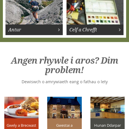
Antur
Celf a Chrefft
Angen rhywle i aros? Dim
problem!
Dewiswch o amrywiaeth eang o fathau o lety
Gwely a Brecwast
Gwestai a
Hunan Ddarpar