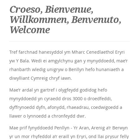
Croeso, Bienvenue,
Willkommen, Benvenuto,
Welcome
Tref farchnad hanesyddol ym Mharc Cenedlaethol Eryri
yw Y Bala. Wedi ei amgylchynu gan y mynyddoedd, mae’r
rhanbarth wledig unigryw o Benllyn hefo hunaniaeth a
diwylliant Cymreig chryf iawn.
Mae’r ardal yn gartref i olygfeydd godidog hefo
mynyddoedd yn cyraedd dros 3000 o droedfeddi,
dyffrynoedd dyfn, afonydd, rhaeadrau, coedwigoedd a
llawer o lynnoedd a chronfeydd dwr.
Mae prif fynyddoedd Penllyn - Yr Aran, Arenig a’r Berwyn
yr un mor rhyfeddol a’r eraill yn Eryri, ond llai prysur felly