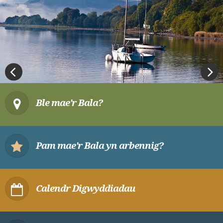
Previous
Next
Ble mae'r Bala?
Pam mae'r Bala yn arbennig?
Calendr Digwyddiadau