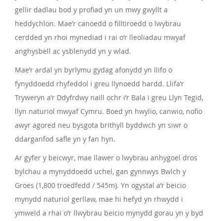
gellir dadlau bod y profiad yn un mwy gwyllt a
heddychlon. Mae’r canoedd o filltiroedd o lwybrau
cerdded yn rhoi mynediad i rai o’r lleoliadau mwyaf
anghysbell ac ysblenydd yn y wlad.
Mae’r ardal yn byrlymu gydag afonydd yn llifo o
fynyddoedd rhyfeddol i greu llynoedd hardd. Llifa’r
Tryweryn a’r Ddyfrdwy naill ochr i’r Bala i greu Llyn Tegid,
llyn naturiol mwyaf Cymru. Boed yn hwylio, canwio, nofio
awyr agored neu bysgota brithyll byddwch yn siwr o
ddarganfod safle yn y fan hyn.
Ar gyfer y beicwyr, mae llawer o lwybrau anhygoel dros
bylchau a mynyddoedd uchel, gan gynnwys Bwlch y
Groes (1,800 troedfedd / 545m). Yn ogystal a’r beicio
mynydd naturiol gerllaw, mae hi hefyd yn rhwydd i
ymweld a rhai o’r llwybrau beicio mynydd gorau yn y byd