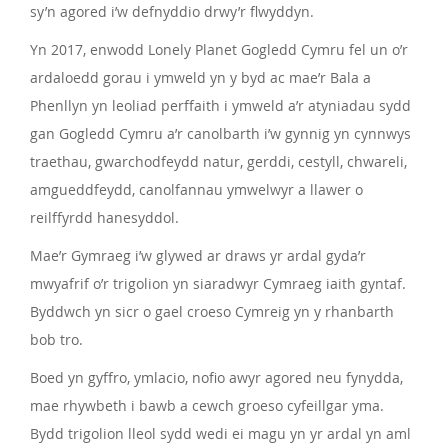
sy’n agored i’w defnyddio drwy’r flwyddyn.
Yn 2017, enwodd Lonely Planet Gogledd Cymru fel un o’r
ardaloedd gorau i ymweld yn y byd ac mae’r Bala a
Phenllyn yn leoliad perffaith i ymweld a’r atyniadau sydd
gan Gogledd Cymru a’r canolbarth i’w gynnig yn cynnwys
traethau, gwarchodfeydd natur, gerddi, cestyll, chwareli,
amgueddfeydd, canolfannau ymwelwyr a llawer o
reilffyrdd hanesyddol.
Mae’r Gymraeg i’w glywed ar draws yr ardal gyda’r
mwyafrif o’r trigolion yn siaradwyr Cymraeg iaith gyntaf.
Byddwch yn sicr o gael croeso Cymreig yn y rhanbarth
bob tro.
Boed yn gyffro, ymlacio, nofio awyr agored neu fynydda,
mae rhywbeth i bawb a cewch groeso cyfeillgar yma.
Bydd trigolion lleol sydd wedi ei magu yn yr ardal yn aml