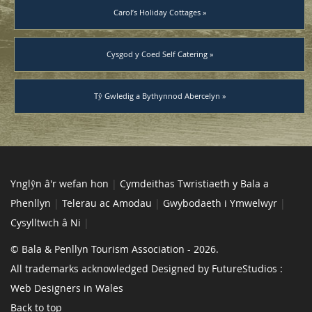
Carol’s Holiday Cottages »
Cysgod y Coed Self Catering »
Tŷ Gwledig a Bythynnod Abercelyn »
Ynglŷn â'r wefan hon
|
Cymdeithas Twristiaeth y Bala a
Phenllyn
|
Telerau ac Amodau
|
Gwybodaeth i Ymwelwyr
|
Cysylltwch â Ni
|
© Bala & Penllyn Tourism Association - 2026.
All trademarks acknowledged Designed by FutureStudios :
Web Designers in Wales
Back to top