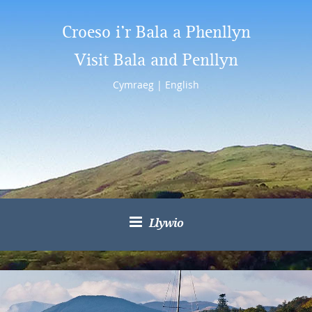
Croeso i’r Bala a Phenllyn
Visit Bala and Penllyn
Cymraeg
|
English
Llywio