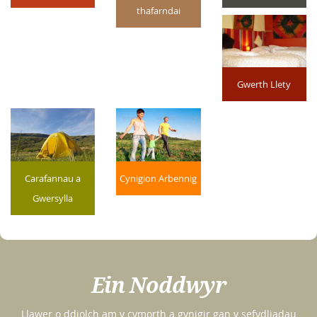
thafarndai
Gwerth Llety
Carafannau a
Cynigion Arbennig
Gwersylla
Ein Noddwyr
Llawer o ddiolch am y cymorth a gynigir gan y sefydliadau